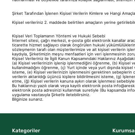
Şirket Tarafından İşlenen Kişisel Verilerin Kimlere ve Hangi Amaçla
Kişisel verileriniz 2. maddede belirtilen amaçların yerine getirilebil
Kişisel Veri Toplamanın Yöntemi ve Hukuki Sebebi
İnternet sitesi, çağrı merkezi, e-posta gibi elektronik kanallar ara
ticarette hizmet sağlayıcı olarak öngörülen hukuki yükümlülüklerim
sözleşmenin tarafı olan müşterilerimize ve ait kişisel verilerin i
kaydıyla, Şirketimizin meşru menfaatleri için veri işlenmesinin zor
Kişisel Verileriniz ile İlgili Kanun Kapsamındaki Haklarınız Aşağıdaki
(a)
Kişisel verilerinizin işlenip işlenmediğini öğrenme,
(b)
Kişisel v
kullanılmadığını öğrenme,
(ç)
Yurt içinde veya yurt dışında kişisel v
isteme,
(e)
Kişisel verilerinizin işlenmesini gerektiren sebeplerin 
verilerin aktarıldığı üçüncü kişilere bildirilmesini isteme,
(g)
İşlenen
etme, (ğ) Kişisel verilerin kanuna aykırı olarak işlenmesi sebebiyl
Bu haklarınızı yazılı olarak veya kayıtlı elektronik posta
info@ares
elektronik posta adresinizi kullanmak suretiyle (Bu kapsamda
inf
uygulama vasıtasıyla Şirket’e iletebilirsiniz.
Bilginize sunarız.
Kategoriler
Kurumsa