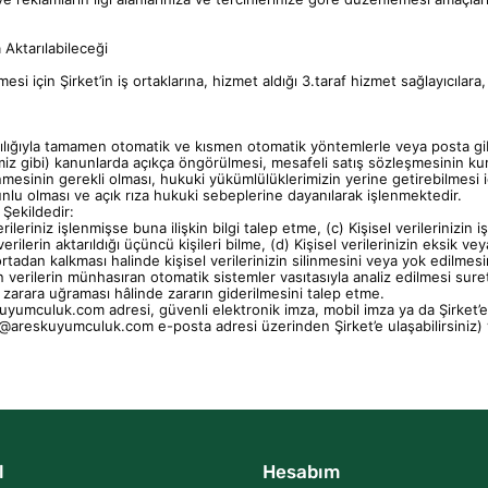
 Aktarılabileceği
mesi için Şirket’in iş ortaklarına, hizmet aldığı 3.taraf hizmet sağlayıcılar
cılığıyla tamamen otomatik ve kısmen otomatik yöntemlerle veya posta gibi f
iz gibi) kanunlarda açıkça öngörülmesi, mesafeli satış sözleşmesinin kur
şlenmesinin gerekli olması, hukuki yükümlülüklerimizin yerine getirebilmes
unlu olması ve açık rıza
hukuki sebeplerine
dayanılarak işlenmektedir.
 Şekildedir:
erileriniz işlenmişse buna ilişkin bilgi talep etme,
(c)
Kişisel verilerinizin
erilerin aktarıldığı üçüncü kişileri bilme,
(d)
Kişisel verilerinizin eksik ve
ortadan kalkması halinde kişisel verilerinizin silinmesini veya yok edilmes
 verilerin münhasıran otomatik sistemler vasıtasıyla analiz edilmesi suret
e zarara uğraması hâlinde zararın giderilmesini talep etme.
kuyumculuk.com
adresi, güvenli elektronik imza, mobil imza ya da Şirket’e
o@areskuyumculuk.com
e-posta adresi üzerinden Şirket’e ulaşabilirsiniz) 
l
Hesabım