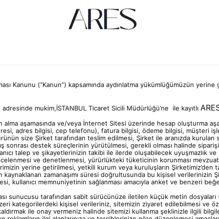
nması Kanunu (“
Kanun
”) kapsamında aydınlatma yükümlüğümüzün yerine ge
ARE
e adresinde mukim,İSTANBUL Ticaret Sicili Müdürlüğü’ne ile kayıtlı
n alma aşamasında ve/veya İnternet Sitesi üzerinde hesap oluşturma aşam
esi, adres bilgisi, cep telefonu), fatura bilgisi, ödeme bilgisi, müşteri işle
ız ürünün size Şirket tarafından teslim edilmesi, Şirket ile aranızda kurulan
tış sonrası destek süreçlerinin yürütülmesi, gerekli olması halinde siparişini
anıcı talep ve şikayetlerinizin takibi ile ilerde oluşabilecek uyuşmazlık v
incelenmesi ve denetlenmesi, yürürlükteki tüketicinin korunması mevzuatı, 
imizin yerine getirilmesi, yetkili kurum veya kuruluşların Şirketimiz’den
 kaynaklanan zamanaşımı süresi doğrultusunda bu kişisel verilerinizin Şi
mesi, kullanıcı memnuniyetinin sağlanması amacıyla anket ve benzeri beğeni
fası sunucusu tarafından sabit sürücünüze iletilen küçük metin dosyaları (Çe
zeri kategorilerdeki kişisel verileriniz, sitemizin ziyaret edilebilmesi ve ö
dırmak ile onay vermeniz halinde sitemizi kullanma şeklinizle ilgili bilgil
ve reklamların ilgi alanlarınıza ve tercihlerinize göre düzenlemesi amaçları