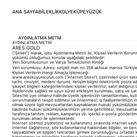
ANA SAYFA
BİLEKLİK
KOLYE
KÜPE
YÜZÜK
AYDINLATMA METNİ
AYDINLATMA METNİ
ARES GOLD
(“
Şirket
”) olarak, işbu Aydınlatma Metni ile, Kişisel Verilerin Koru
yükümlü olduğumuz konular aşağıdaki şekildedir:
Veri Sorumlusunun ve Varsa Temsilcisinin Kimliği
Veri sorumlusu; Adres: selçikli mah no:358 akhisar manisa Türkiy
Kişisel Verilerin Hangi Amaçla İşleneceği
www.areskuyumculuk.com (“
İnternet Sitesi
”) üzerinden ürün satı
tarihi, cinsiyet, medeni durum), iletişim bilgisi (elektronik posta adr
şikayet bilgileri kategorilerindeki kişisel verileriniz; satın aldığın
ilişkilerinde sağlıklı ve uzun süreli etkileşim kurulması, satış ve sa
Sitesi’ne üye olmanız halinde üyelik işleminizin tamamlanması, kull
sorun/hataların tespit edilmesi ve önlenmesi; iş faaliyetlerimizin 
olmak üzere ilgili mevzuatlardan kaynaklanan hukuki yükümlülükler
takdirde hukuki yükümlülüklerimizin yerine getirilmesi, mevzuattan
tarafınıza tanıtım, reklam, kampanya vb. içerikli e-posta gönderil
kurulması
amacı
ile işlenmektedir.
İnternet sitemizi ziyaretiniz ve kullanımınız sırasında internet say
internet bağlantınız, site kullanımlarınız hakkındaki bilgiler, ve ben
taşıyabilmek ve bilgileri tekrardan girmek zorunluluğunu ortadan kal
hatırlanması ve böylelikle tarafınıza kolaylık sağlanması, sitemizin 