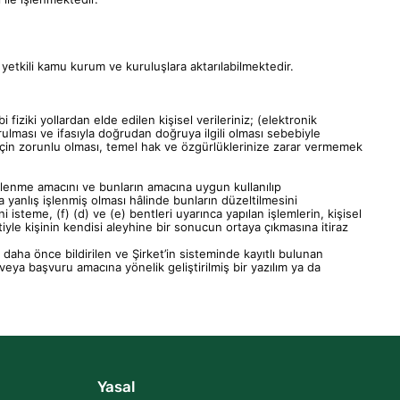
a, yetkili kamu kurum ve kuruluşlara aktarılabilmektedir.
iziki yollardan elde edilen kişisel verileriniz; (elektronik
ulması ve ifasıyla doğrudan doğruya ilgili olması sebebiyle
i için zorunlu olması, temel hak ve özgürlüklerinize zarar vermemek
 işlenme amacını ve bunların amacına uygun kullanılıp
ya yanlış işlenmiş olması hâlinde bunların düzeltilmesini
ini isteme,
(f) (d)
ve
(e)
bentleri uyarınca yapılan işlemlerin, kişisel
iyle kişinin kendisi aleyhine bir sonucun ortaya çıkmasına itiraz
 daha önce bildirilen ve Şirket’in sisteminde kayıtlı bulunan
veya başvuru amacına yönelik geliştirilmiş bir yazılım ya da
Yasal