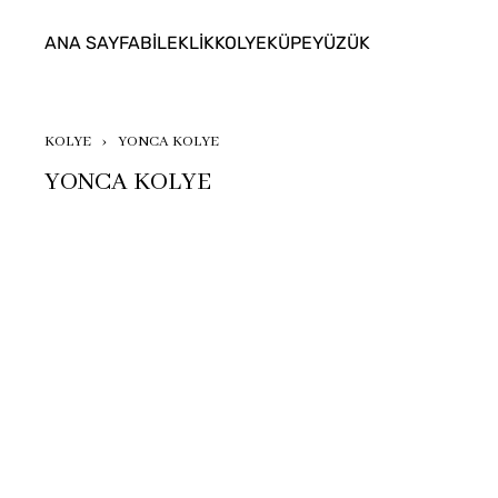
ANA SAYFA
BİLEKLİK
KOLYE
KÜPE
YÜZÜK
KOLYE
YONCA KOLYE
YONCA KOLYE